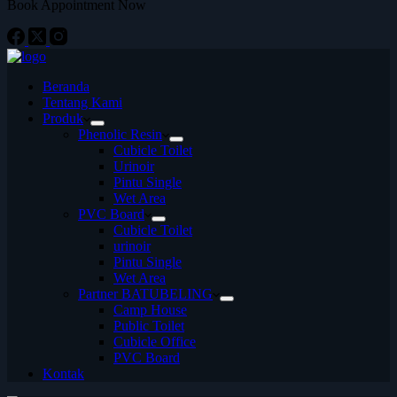
Book Appointment Now
Beranda
Tentang Kami
Produk
Phenolic Resin
Cubicle Toilet
Urinoir
Pintu Single
Wet Area
PVC Board
Cubicle Toilet
urinoir
Pintu Single
Wet Area
Partner BATUBELING
Camp House
Public Toilet
Cubicle Office
PVC Board
Kontak