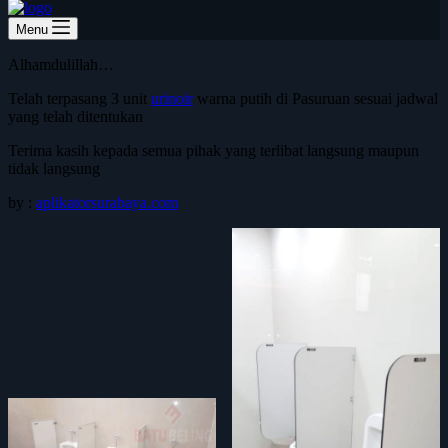
Menu
Alhamdulillah…
Telah terpasang 3 unit
urinoir
warna putih di Pasuruan sesuai jadwal
yang telah ditentukan
Terima kasih kepada semua pihak yang terlibat langsung maupun
tidak langsung
by :
aplikatorsurabaya.com