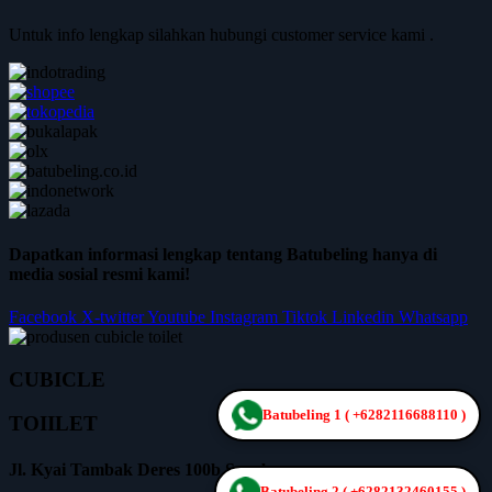
Untuk info lengkap silahkan hubungi customer service kami .
Dapatkan informasi lengkap tentang Batubeling hanya di
media sosial resmi kami!
Facebook
X-twitter
Youtube
Instagram
Tiktok
Linkedin
Whatsapp
CUBICLE
Batubeling 1 ( +6282116688110 )
TOIILET
Jl. Kyai Tambak Deres 100b Surabaya
Batubeling 2 ( +6282132460155 )