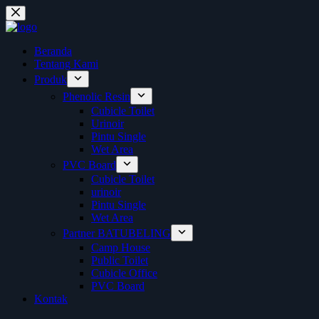
Skip
to
content
Beranda
Tentang Kami
Produk
Phenolic Resin
Cubicle Toilet
Urinoir
Pintu Single
Wet Area
PVC Board
Cubicle Toilet
urinoir
Pintu Single
Wet Area
Partner BATUBELING
Camp House
Public Toilet
Cubicle Office
PVC Board
Kontak